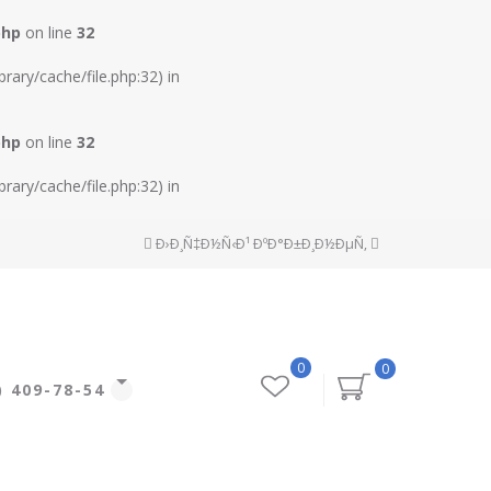
php
on line
32
rary/cache/file.php:32) in
php
on line
32
rary/cache/file.php:32) in
Ð›Ð¸Ñ‡Ð½Ñ‹Ð¹ ÐºÐ°Ð±Ð¸Ð½ÐµÑ‚
0
0
) 409-78-54