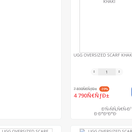
UGG OVERSIZED SCARF KHAK
7 890Ñ€ÑƒÐ±
-39%
4 790Ñ€ÑƒÐ±
Ð‘Ñ‹ÑÑ‚Ñ€Ñ‹Ð¹
Ð·Ð°ÐºÐ°Ð·