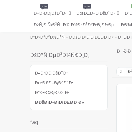
NEW
NEW
Ð–Ð•ÐÐ¡ÐšÐ˜Ð•
ÐœÐ£Ð–Ð¡ÐšÐ˜Ð•
Ð”
ÐžÑ‚Ð·Ñ‹Ð²Ñ‹ Ð¾ Ð¼Ð°Ð³Ð°Ð·Ð¸Ð½Ðµ
ÐÐ¾
Ð“Ð»Ð°Ð²Ð½Ð°Ñ
ÐÐšÐ¡Ð•Ð¡Ð¡Ð£ÐÐ Ð«
Ð¨ÐÐ
Ð¨ÐÐ
ÐšÐ°Ñ‚ÐµÐ³Ð¾Ñ€Ð¸Ð¸
Ð–Ð•ÐÐ¡ÐšÐ˜Ð•
ÐœÐ£Ð–Ð¡ÐšÐ˜Ð•
Ð”Ð•Ð¢Ð¡ÐšÐ˜Ð•
ÐÐšÐ¡Ð•Ð¡Ð¡Ð£ÐÐ Ð«
faq