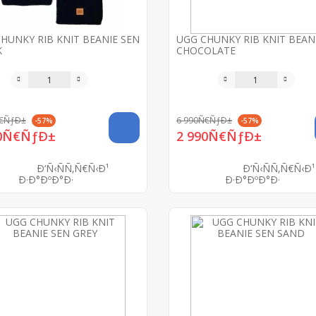
HUNKY RIB KNIT BEANIE SEN
UGG CHUNKY RIB KNIT BEAN
K
CHOCOLATE
Ñ€ÑƒÐ±
6 990Ñ€ÑƒÐ±
-57%
-57%
90Ñ€ÑƒÐ±
2 990Ñ€ÑƒÐ±
Ð‘Ñ‹ÑÑ‚Ñ€Ñ‹Ð¹
Ð‘Ñ‹ÑÑ‚Ñ€Ñ‹Ð¹
Ð·Ð°ÐºÐ°Ð·
Ð·Ð°ÐºÐ°Ð·