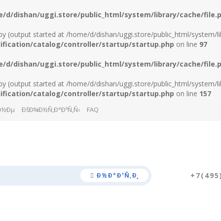
/d/dishan/uggi.store/public_html/system/library/cache/file.
y (output started at /home/d/dishan/uggi.store/public_html/system/lib
ication/catalog/controller/startup/startup.php
on line
97
/d/dishan/uggi.store/public_html/system/library/cache/file.
y (output started at /home/d/dishan/uggi.store/public_html/system/lib
ication/catalog/controller/startup/startup.php
on line
157
¸Ð½Ðµ
ÐšÐ¾Ð½Ñ‚Ð°ÐºÑ‚Ñ‹
FAQ
+7(495
Ð½Ð°Ð¹Ñ‚Ð¸