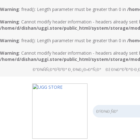
Warning
: fread(): Length parameter must be greater than 0 in
/home
Warning
: Cannot modify header information - headers already sent b
/home/d/dishan/uggi.store/public_html/system/storage/modif
Warning
: fread(): Length parameter must be greater than 0 in
/home
Warning
: Cannot modify header information - headers already sent b
/home/d/dishan/uggi.store/public_html/system/storage/modif
Ð”Ð¾ÑÑ‚Ð°Ð²ÐºÐ° Ð¸ Ð¾Ð¿Ð»Ð°Ñ‚Ð°
Ðž Ð¼Ð°Ð³Ð°Ð·Ð