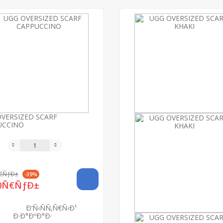
VERSIZED SCARF
UCCINO
Ñ€ÑƒÐ±
-39%
90Ñ€ÑƒÐ±
Ð‘Ñ‹ÑÑ‚Ñ€Ñ‹Ð¹
Ð·Ð°ÐºÐ°Ð·