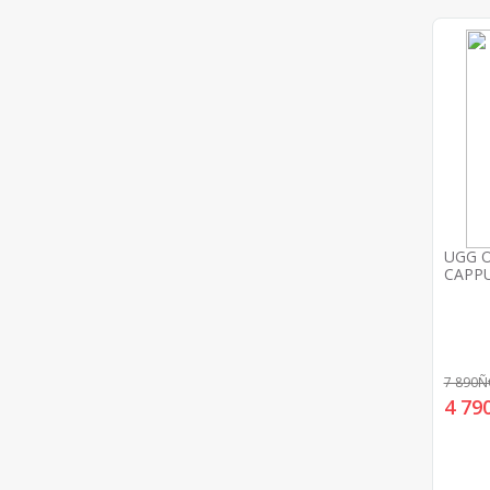
UGG O
CAPP
7 890
4 7