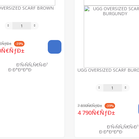
OVERSIZED SCARF BROWN
Ñ€ÑƒÐ±
-39%
90Ñ€ÑƒÐ±
Ð‘Ñ‹ÑÑ‚Ñ€Ñ‹Ð¹
Ð·Ð°ÐºÐ°Ð·
UGG OVERSIZED SCARF BUR
7 890Ñ€ÑƒÐ±
-39%
4 790Ñ€ÑƒÐ±
Ð‘Ñ‹ÑÑ‚Ñ€Ñ‹Ð¹
Ð·Ð°ÐºÐ°Ð·