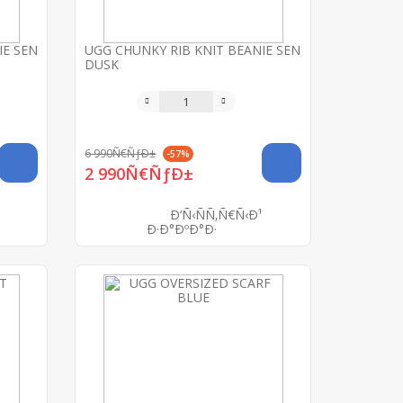
IE SEN
UGG CHUNKY RIB KNIT BEANIE SEN
DUSK
6 990Ñ€ÑƒÐ±
-57%
2 990Ñ€ÑƒÐ±
Ð‘Ñ‹ÑÑ‚Ñ€Ñ‹Ð¹
Ð·Ð°ÐºÐ°Ð·