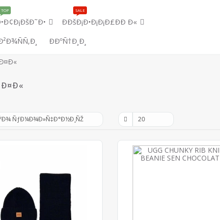
TOP
SALE
Ð•Ð¢Ð¡ÐšÐ˜Ð•
ÐÐšÐ¡Ð•Ð¡Ð¡Ð£ÐÐ Ð«
Ð²Ð¾ÑÑ‚Ð¸
ÐÐºÑ†Ð¸Ð¸
 Ð¤Ð«
 Ð¤Ð«