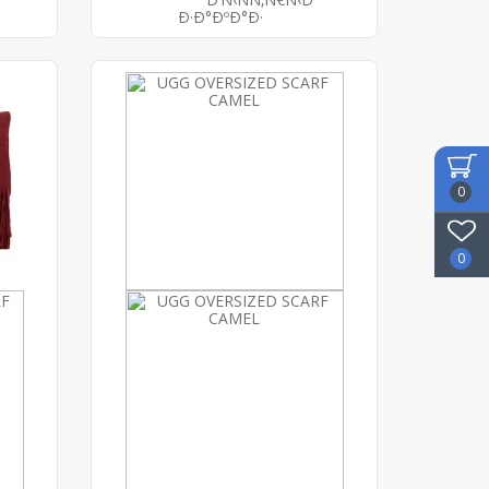
Ð·Ð°ÐºÐ°Ð·
0
0