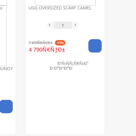
UGG OVERSIZED SCARF CAMEL
7 890Ñ€ÑƒÐ±
-39%
4 790Ñ€ÑƒÐ±
Ð‘Ñ‹ÑÑ‚Ñ€Ñ‹Ð¹
Ð·Ð°ÐºÐ°Ð·
GUNDY