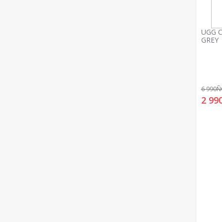
UGG C
GREY
6 990
2 9