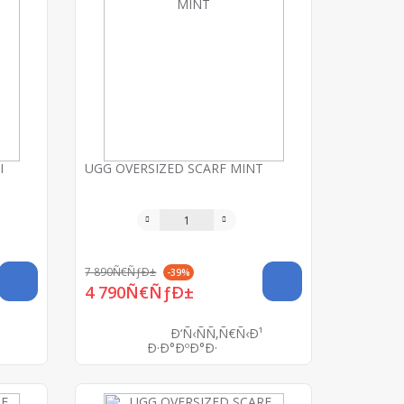
I
UGG OVERSIZED SCARF MINT
7 890Ñ€ÑƒÐ±
-39%
4 790Ñ€ÑƒÐ±
Ð‘Ñ‹ÑÑ‚Ñ€Ñ‹Ð¹
Ð·Ð°ÐºÐ°Ð·