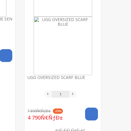
IE SEN
UGG OVERSIZED SCARF BLUE
7 890Ñ€ÑƒÐ±
-39%
4 790Ñ€ÑƒÐ±
Ð‘Ñ‹ÑÑ‚Ñ€Ñ‹Ð¹