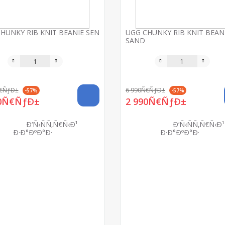
HUNKY RIB KNIT BEANIE SEN
UGG CHUNKY RIB KNIT BEAN
SAND
Ñ€ÑƒÐ±
6 990Ñ€ÑƒÐ±
-57%
-57%
90Ñ€ÑƒÐ±
2 990Ñ€ÑƒÐ±
Ð‘Ñ‹ÑÑ‚Ñ€Ñ‹Ð¹
Ð‘Ñ‹ÑÑ‚Ñ€Ñ‹Ð¹
Ð·Ð°ÐºÐ°Ð·
Ð·Ð°ÐºÐ°Ð·