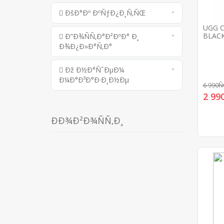
ÐšÐ°Ðº ÐºÑƒÐ¿Ð¸Ñ‚ÑŒ
UGG C
BLAC
Ð”Ð¾ÑÑ‚Ð°Ð²ÐºÐ° Ð¸
Ð¾Ð¿Ð»Ð°Ñ‚Ð°
Ðž Ð½Ð°ÑˆÐµÐ¼
Ð¼Ð°Ð³Ð°Ð·Ð¸Ð½Ðµ
6 990
2 9
ÐÐ¾Ð²Ð¾ÑÑ‚Ð¸